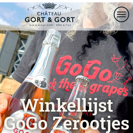
Winkellijst
GoGo Zerootjes