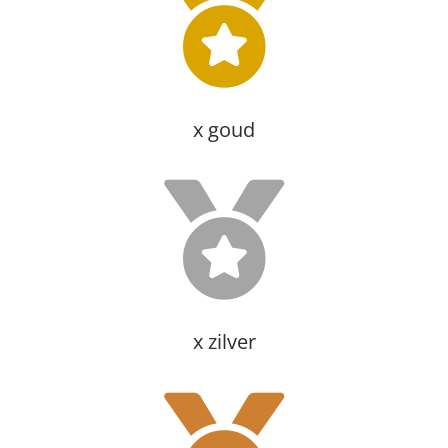
x goud
x zilver