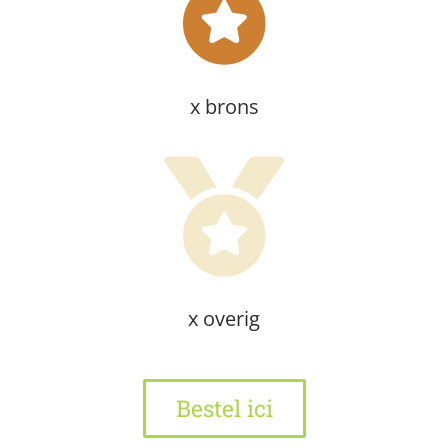
x brons
x overig
Bestel ici