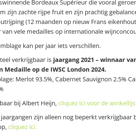
jswinnende Bordeaux Supérieur die vooral gero
m zijn zachte rijpe fruit en zijn prachtig gebalan
utrijping (12 maanden op nieuw Frans eikenhout)
 van vele medailles op internationale wijnconco
mblage kan per jaar iets verschillen.
el verkrijgbaar is
jaargang 2021 – winnaar va
n Medaille op de IWSC London 2024.
age: Merlot 93.5%, Cabernet Sauvignon 2.5% Ca
4%
baar bij Albert Heijn,
cliquez ici voor de winkellijs
jaargangen zijn alleen nog beperkt verkrijgbaar b
op,
cliquez ici.