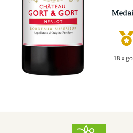
Medai
18 x g