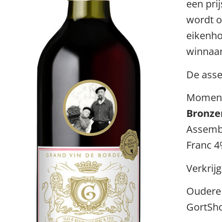
een pri
wordt o
eikenho
winnaar
De asse
Momente
Bronze
Assembl
Franc 
Verkrijg
Oudere 
GortSh