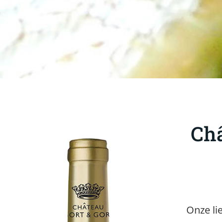
Châ
Onze li