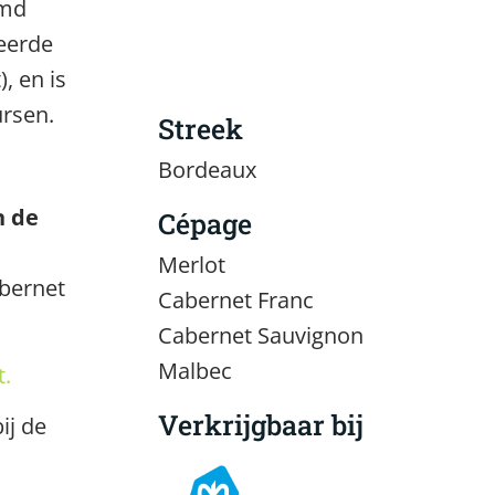
emd
ceerde
, en is
ursen.
Streek
Bordeaux
n de
Cépage
Merlot
bernet
Cabernet Franc
Cabernet Sauvignon
Malbec
t.
Verkrijgbaar bij
ij de