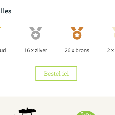
lles
oud
16 x zilver
26 x brons
2 x
Bestel ici