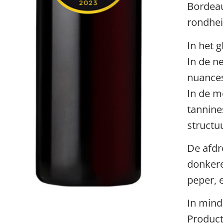
Bordeau
rondhei
In het g
In de n
nuances 
In de m
tannines
structu
De afdr
donkere
peper, 
In mind
Producti