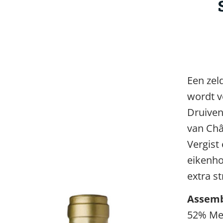
Een zel
wordt v
Druiven
van Châ
Vergist
eikenhou
extra st
Assemb
52% Me