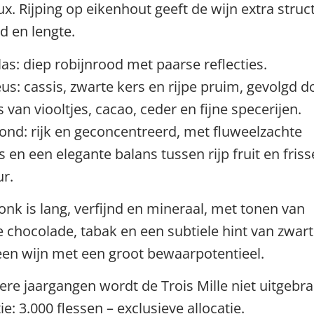
x. Rijping op eikenhout geeft de wijn extra struc
d en lengte.
las: diep robijnrood met paarse reflecties.
eus: cassis, zwarte kers en rijpe pruim, gevolgd d
van viooltjes, cacao, ceder en fijne specerijen.
ond: rijk en geconcentreerd, met fluweelzachte
 en een elegante balans tussen rijp fruit en friss
ur.
onk is lang, verfijnd en mineraal, met tonen van
 chocolade, tabak en een subtiele hint van zwar
een wijn met een groot bewaarpotentieel.
ere jaargangen wordt de Trois Mille niet uitgebra
e: 3.000 flessen – exclusieve allocatie.