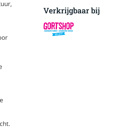
tuur,
Verkrijgbaar bij
oor
e
te
cht.