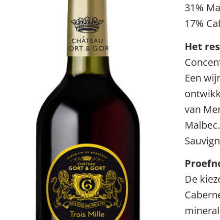
31% Ma
17% Ca
Het res
Concent
Een wij
ontwikk
van Mer
Malbec.
Sauvign
Proefno
De kiez
Caberne
mineral