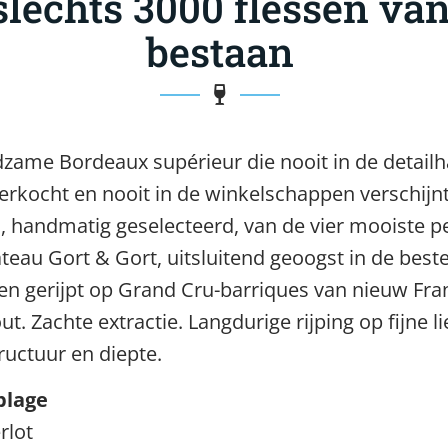
slechts 3000 flessen va
bestaan
dzame Bordeaux supérieur die nooit in de detail
erkocht en nooit in de winkelschappen verschijnt
, handmatig geselecteerd, van de vier mooiste p
teau Gort & Gort, uitsluitend geoogst in de beste
 en gerijpt op Grand Cru-barriques van nieuw Fra
t. Zachte extractie. Langdurige rijping op fijne l
ructuur en diepte.
lage
rlot