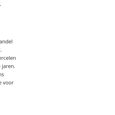
n
handel
.
ercelen
 jaren.
ns
ie voor