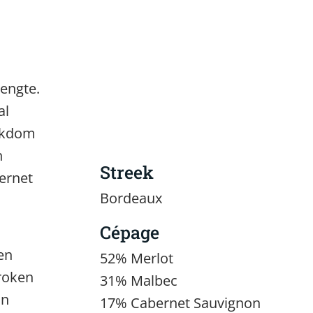
engte.
al
ijkdom
n
Streek
ernet
Bordeaux
Cépage
en
52% Merlot
roken
31% Malbec
an
17% Cabernet Sauvignon