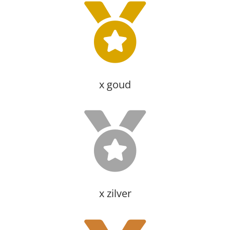
x goud
x zilver