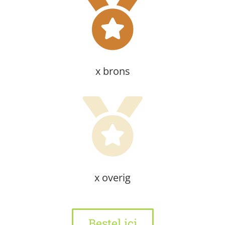
x brons
x overig
Bestel ici