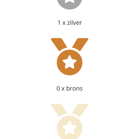
1 x zilver
0 x brons