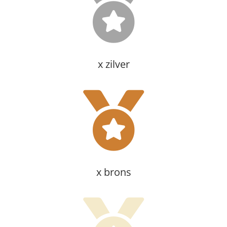
x zilver
x brons